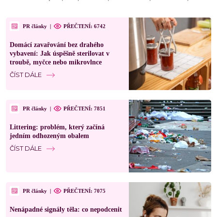
PR články
|
PŘEČTENÍ: 6742
Domácí zavařování bez drahého
vybavení: Jak úspěšně sterilovat v
troubě, myčce nebo mikrovlnce
ČÍST DÁLE
PR články
|
PŘEČTENÍ: 7851
Littering: problém, který začíná
jedním odhozeným obalem
ČÍST DÁLE
PR články
|
PŘEČTENÍ: 7075
Nenápadné signály těla: co nepodcenit