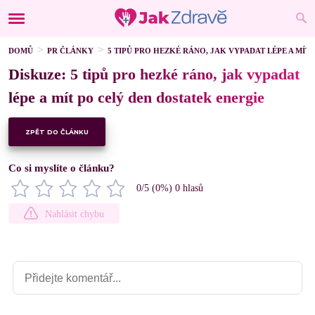
DOMŮ
PR ČLÁNKY
5 TIPŮ PRO HEZKÉ RÁNO, JAK VYPADAT LÉPE A MÍT
Diskuze: 5 tipů pro hezké ráno, jak vypadat
lépe a mít po celý den dostatek energie
ZPĚT DO ČLÁNKU
Co si myslíte o článku?
0
/5 (
0
%)
0
hlasů
Nahlásit chybu