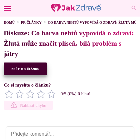
DOMŮ
PR ČLÁNKY
CO BARVA NEHTŮ VYPOVÍDÁ O ZDRAVÍ: ŽLUTÁ MŮŽE 
Diskuze: Co barva nehtů vypovídá o zdraví:
Žlutá může značit plíseň, bílá problém s
játry
ZPĚT DO ČLÁNKU
Co si myslíte o článku?
0
/5 (
0
%)
0
hlasů
Nahlásit chybu