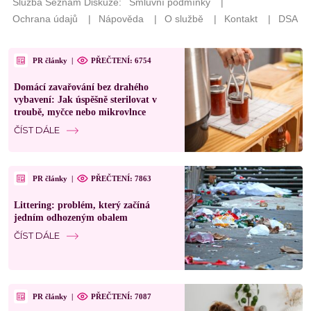
PR články
|
PŘEČTENÍ: 6754
Domácí zavařování bez drahého
vybavení: Jak úspěšně sterilovat v
troubě, myčce nebo mikrovlnce
ČÍST DÁLE
PR články
|
PŘEČTENÍ: 7863
Littering: problém, který začíná
jedním odhozeným obalem
ČÍST DÁLE
PR články
|
PŘEČTENÍ: 7087