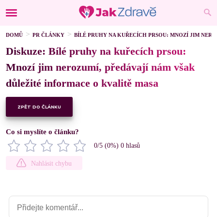
DOMŮ
PR ČLÁNKY
BÍLÉ PRUHY NA KUŘECÍCH PRSOU: MNOZÍ JIM NER
Diskuze: Bílé pruhy na kuřecích prsou:
Mnozí jim nerozumí, předávají nám však
důležité informace o kvalitě masa
ZPĚT DO ČLÁNKU
Co si myslíte o článku?
0
/5 (
0
%)
0
hlasů
Nahlásit chybu