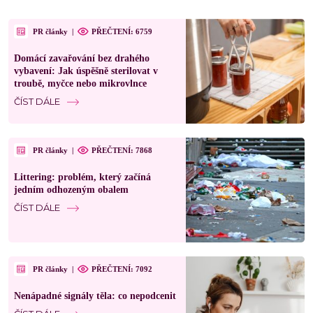
PR články
|
PŘEČTENÍ: 6759
Domácí zavařování bez drahého
vybavení: Jak úspěšně sterilovat v
troubě, myčce nebo mikrovlnce
ČÍST DÁLE
PR články
|
PŘEČTENÍ: 7868
Littering: problém, který začíná
jedním odhozeným obalem
ČÍST DÁLE
PR články
|
PŘEČTENÍ: 7092
Nenápadné signály těla: co nepodcenit