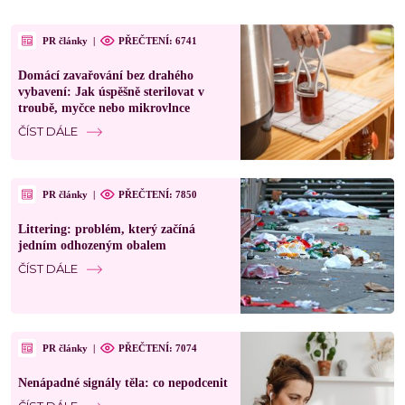
PR články
|
PŘEČTENÍ: 6741
Domácí zavařování bez drahého
vybavení: Jak úspěšně sterilovat v
troubě, myčce nebo mikrovlnce
ČÍST DÁLE
PR články
|
PŘEČTENÍ: 7850
Littering: problém, který začíná
jedním odhozeným obalem
ČÍST DÁLE
PR články
|
PŘEČTENÍ: 7074
Nenápadné signály těla: co nepodcenit