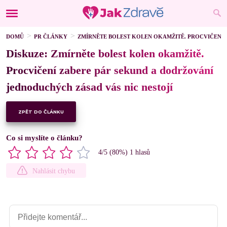
DOMŮ
PR ČLÁNKY
ZMÍRNĚTE BOLEST KOLEN OKAMŽITĚ. PROCVIČENÍ 
Diskuze: Zmírněte bolest kolen okamžitě.
Procvičení zabere pár sekund a dodržování
jednoduchých zásad vás nic nestojí
ZPĚT DO ČLÁNKU
Co si myslíte o článku?
4
/5 (
80
%)
1
hlasů
Nahlásit chybu