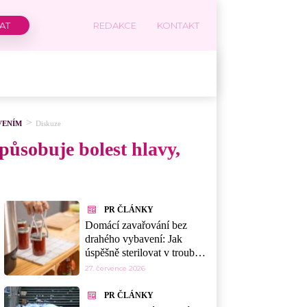
REDAKCE
KONTAKT
VENÍM
Diskuze
působuje bolest hlavy,
PR ČLÁNKY
Domácí zavařování bez
drahého vybavení: Jak
úspěšně sterilovat v troubě,
myčce nebo mikrovlnce
27. července 2026
PR ČLÁNKY