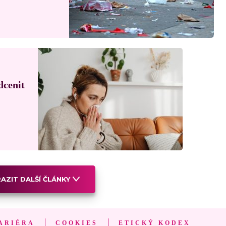
dcenit
AZIT DALŠÍ ČLÁNKY
ARIÉRA
COOKIES
ETICKÝ KODEX