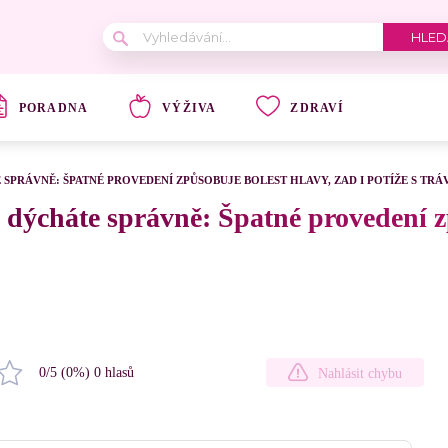
PORADNA
VÝŽIVA
ZDRAVÍ
 SPRÁVNĚ: ŠPATNÉ PROVEDENÍ ZPŮSOBUJE BOLEST HLAVY, ZAD I POTÍŽE S TRÁ
a dýcháte správně: Špatné provedení z
0
/5 (
0
%)
0
hlasů
Nahlásit chybu