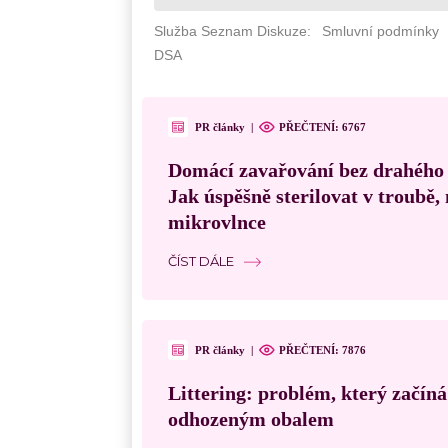
PR články
|
PŘEČTENÍ: 6767
Domácí zavařování bez drahého
Jak úspěšně sterilovat v troubě
mikrovlnce
ČÍST DÁLE
PR články
|
PŘEČTENÍ: 7876
Littering: problém, který začín
odhozeným obalem