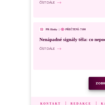
ČÍST DÁLE
PR články
|
PŘEČTENÍ: 7100
Nenápadné signály těla: co nepo
ČÍST DÁLE
ZOBR
KONTAKT
REDAKCE
K