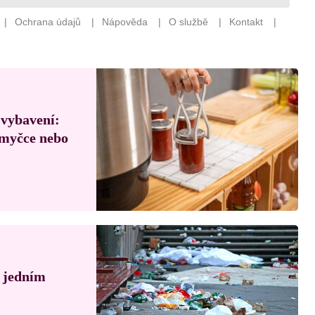
 vybavení:
, myčce nebo
á jedním