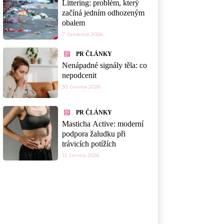
Littering: problém, který
začíná jedním odhozeným
obalem
7. července 2026
PR ČLÁNKY
Nenápadné signály těla: co
nepodcenit
30. června 2026
PR ČLÁNKY
Masticha Active: moderní
podpora žaludku při
trávicích potížích
13. června 2026