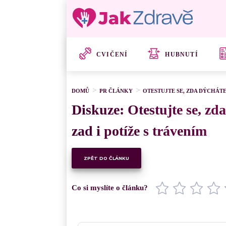
CVIČENÍ
HUBNUTÍ
DOMŮ
PR ČLÁNKY
OTESTUJTE SE, ZDA DÝCHÁTE
Diskuze: Otestujte se, zd
zad i potíže s trávením
ZPĚT DO ČLÁNKU
Co si myslíte o článku?