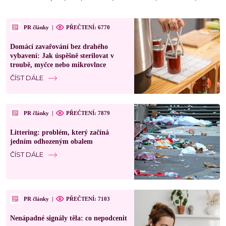
PR články
|
PŘEČTENÍ: 6770
Domácí zavařování bez drahého
vybavení: Jak úspěšně sterilovat v
troubě, myčce nebo mikrovlnce
ČÍST DÁLE
PR články
|
PŘEČTENÍ: 7879
Littering: problém, který začíná
jedním odhozeným obalem
ČÍST DÁLE
PR články
|
PŘEČTENÍ: 7103
Nenápadné signály těla: co nepodcenit