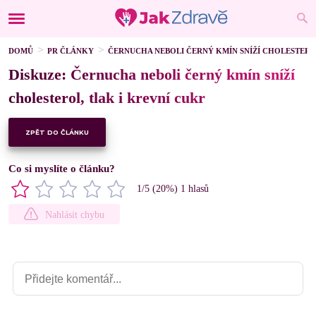
DOMŮ
PR ČLÁNKY
ČERNUCHA NEBOLI ČERNÝ KMÍN SNÍŽÍ CHOLESTERO
Diskuze: Černucha neboli černý kmín sníží
cholesterol, tlak i krevní cukr
ZPĚT DO ČLÁNKU
Co si myslíte o článku?
1
/5 (
20
%)
1
hlasů
Nahlásit chybu