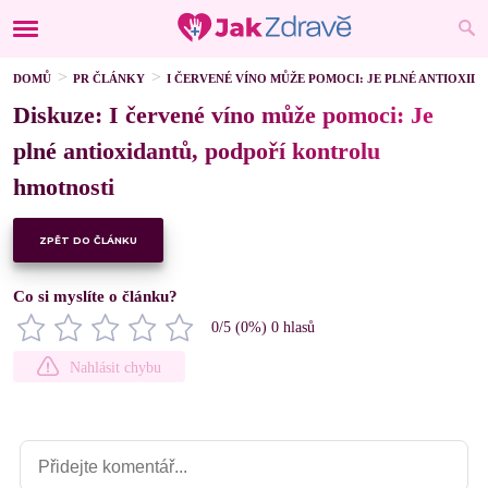
DOMŮ
PR ČLÁNKY
I ČERVENÉ VÍNO MŮŽE POMOCI: JE PLNÉ ANTIOXI
Diskuze: I červené víno může pomoci: Je
plné antioxidantů, podpoří kontrolu
hmotnosti
ZPĚT DO ČLÁNKU
Co si myslíte o článku?
0
/5 (
0
%)
0
hlasů
Nahlásit chybu