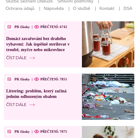
PR články
|
PŘEČTENÍ: 6742
Domácí zavařování bez drahého
vybavení: Jak úspěšně sterilovat v
troubě, myčce nebo mikrovlnce
ČÍST DÁLE
PR články
|
PŘEČTENÍ: 7851
Littering: problém, který začíná
jedním odhozeným obalem
ČÍST DÁLE
PR články
|
PŘEČTENÍ: 7075