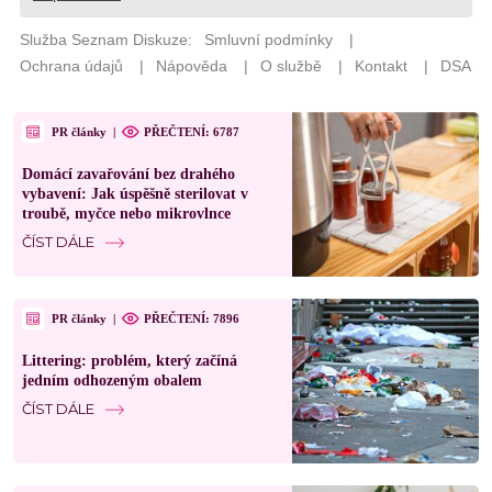
PR články
|
PŘEČTENÍ: 6787
Domácí zavařování bez drahého
vybavení: Jak úspěšně sterilovat v
troubě, myčce nebo mikrovlnce
ČÍST DÁLE
PR články
|
PŘEČTENÍ: 7896
Littering: problém, který začíná
jedním odhozeným obalem
ČÍST DÁLE