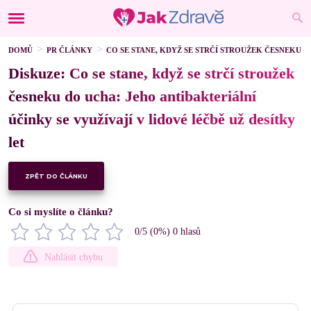
DOMŮ
PR ČLÁNKY
CO SE STANE, KDYŽ SE STRČÍ STROUŽEK ČESNEKU D
Diskuze: Co se stane, když se strčí stroužek
česneku do ucha: Jeho antibakteriální
účinky se využívají v lidové léčbě už desítky
let
ZPĚT DO ČLÁNKU
Co si myslíte o článku?
0
/5 (
0
%)
0
hlasů
Nahlásit chybu