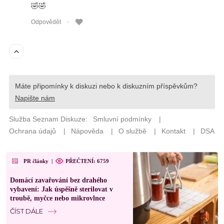
PR články
|
PŘEČTENÍ: 6759
Domácí zavařování bez drahého
vybavení: Jak úspěšně sterilovat v
troubě, myčce nebo mikrovlnce
ČÍST DÁLE