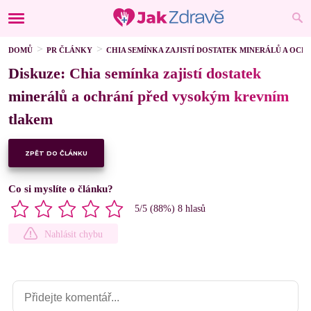
DOMŮ
PR ČLÁNKY
CHIA SEMÍNKA ZAJISTÍ DOSTATEK MINERÁLŮ A OC
Diskuze: Chia semínka zajistí dostatek
minerálů a ochrání před vysokým krevním
tlakem
ZPĚT DO ČLÁNKU
Co si myslíte o článku?
5
/5 (
88
%)
8
hlasů
Nahlásit chybu