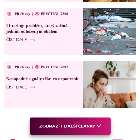
PR články
|
PŘEČTENÍ: 7868
Littering: problém, který začíná
jedním odhozeným obalem
ČÍST DÁLE
PR články
|
PŘEČTENÍ: 7092
Nenápadné signály těla: co nepodcenit
ČÍST DÁLE
ZOBRAZIT DALŠÍ ČLÁNKY