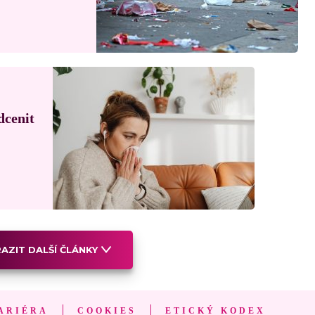
dcenit
AZIT DALŠÍ ČLÁNKY
ARIÉRA
COOKIES
ETICKÝ KODEX