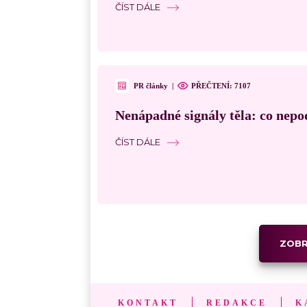
ČÍST DÁLE
PR články
|
PŘEČTENÍ: 7107
Nenápadné signály těla: co nepo
ČÍST DÁLE
ZOBR
KONTAKT
REDAKCE
K