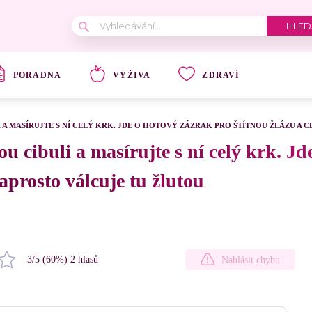
PORADNA
VÝŽIVA
ZDRAVÍ
 A MASÍRUJTE S NÍ CELÝ KRK. JDE O HOTOVÝ ZÁZRAK PRO ŠTÍTNOU ŽLÁZU A 
u cibuli a masírujte s ní celý krk. Jd
naprosto válcuje tu žlutou
3
/5 (
60
%)
2
hlasů
Nahlásit chybu