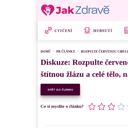
CVIČENÍ
HUBNUTÍ
DOMŮ
PR ČLÁNKY
ROZPULTE ČERVENOU CIBULI
Diskuze: Rozpulte červeno
štítnou žlázu a celé tělo, 
ZPĚT DO ČLÁNKU
Co si myslíte o článku?