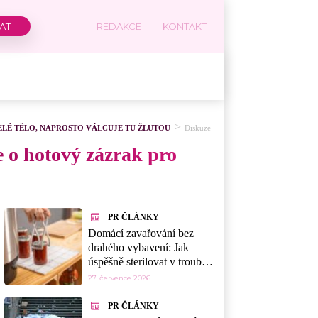
REDAKCE
KONTAKT
CELÉ TĚLO, NAPROSTO VÁLCUJE TU ŽLUTOU
Diskuze
e o hotový zázrak pro
PR ČLÁNKY
Domácí zavařování bez
drahého vybavení: Jak
úspěšně sterilovat v troubě,
myčce nebo mikrovlnce
27. července 2026
PR ČLÁNKY