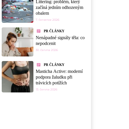
Littering: problém, který
začíná jedním odhozeným
obalem
7. července 2026
PR ČLÁNKY
Nenápadné signály těla: co
nepodcenit
30. června 2026
PR ČLÁNKY
Masticha Active: moderní
podpora žaludku při
trávicích potížích
13. června 2026