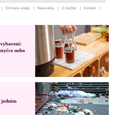
 vybavení:
, myčce nebo
á jedním