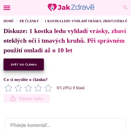
DOMŮ
PR ČLÁNKY
1 KOSTKA LEDU VYHLADÍ VRÁSKY, ZBAVÍ OTEKLÝCH
Diskuze: 1 kostka ledu vyhladí vrásky, zbaví
oteklých očí i tmavých kruhů. Při správném
použití omladí až o 10 let
ZPĚT DO ČLÁNKU
Co si myslíte o článku?
0
/5 (
0
%)
0
hlasů
Nahlásit chybu