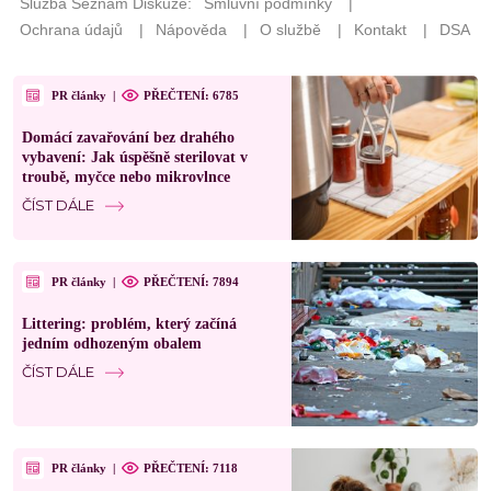
PR články
|
PŘEČTENÍ: 6785
Domácí zavařování bez drahého
vybavení: Jak úspěšně sterilovat v
troubě, myčce nebo mikrovlnce
ČÍST DÁLE
PR články
|
PŘEČTENÍ: 7894
Littering: problém, který začíná
jedním odhozeným obalem
ČÍST DÁLE
PR články
|
PŘEČTENÍ: 7118