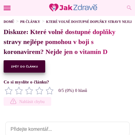
DOMŮ
PR ČLÁNKY
KTERÉ VOLNĚ DOSTUPNÉ DOPLŇKY STRAVY NEJLÉPE
Diskuze: Které volně dostupné doplňky
stravy nejlépe pomohou v boji s
koronavirem? Nejde jen o vitamín D
ZPĚT DO ČLÁNKU
Co si myslíte o článku?
0
/5 (
0
%)
0
hlasů
Nahlásit chybu