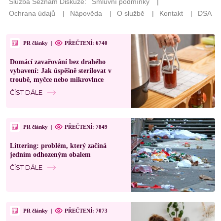
PR články
|
PŘEČTENÍ: 6740
Domácí zavařování bez drahého
vybavení: Jak úspěšně sterilovat v
troubě, myčce nebo mikrovlnce
ČÍST DÁLE
PR články
|
PŘEČTENÍ: 7849
Littering: problém, který začíná
jedním odhozeným obalem
ČÍST DÁLE
PR články
|
PŘEČTENÍ: 7073