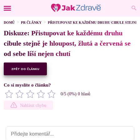
DOMŮ
PR ČLÁNKY
PŘISTUPOVAT KE KAŽDÉMU DRUHU CIBULE STEJNĚ JE
Diskuze: Přistupovat ke každému druhu
cibule stejně je hloupost, žlutá a červená se
od sebe liší nejen chutí
ZPĚT DO ČLÁNKU
Co si myslíte o článku?
0
/5 (
0
%)
0
hlasů
Nahlásit chybu