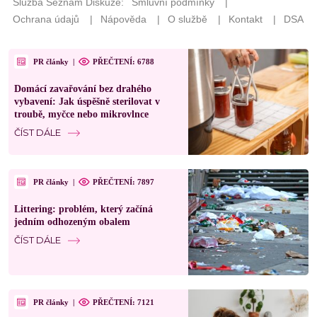
PR články
|
PŘEČTENÍ: 6788
Domácí zavařování bez drahého
vybavení: Jak úspěšně sterilovat v
troubě, myčce nebo mikrovlnce
ČÍST DÁLE
PR články
|
PŘEČTENÍ: 7897
Littering: problém, který začíná
jedním odhozeným obalem
ČÍST DÁLE
PR články
|
PŘEČTENÍ: 7121