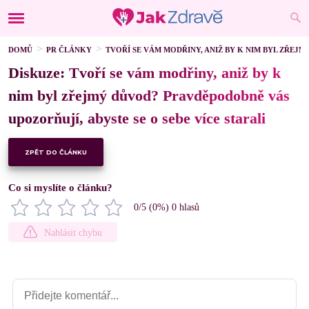
DOMŮ
PR ČLÁNKY
TVOŘÍ SE VÁM MODŘINY, ANIŽ BY K NIM BYL ZŘEJM
Diskuze: Tvoří se vám modřiny, aniž by k
nim byl zřejmý důvod? Pravděpodobně vás
upozorňují, abyste se o sebe více starali
ZPĚT DO ČLÁNKU
Co si myslíte o článku?
0
/5 (
0
%)
0
hlasů
Nahlásit chybu