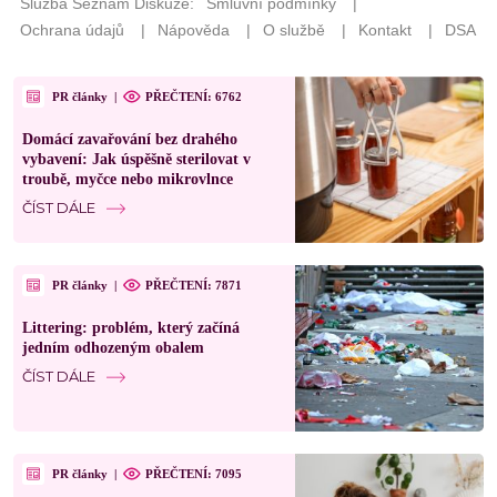
PR články
|
PŘEČTENÍ: 6762
Domácí zavařování bez drahého
vybavení: Jak úspěšně sterilovat v
troubě, myčce nebo mikrovlnce
ČÍST DÁLE
PR články
|
PŘEČTENÍ: 7871
Littering: problém, který začíná
jedním odhozeným obalem
ČÍST DÁLE
PR články
|
PŘEČTENÍ: 7095