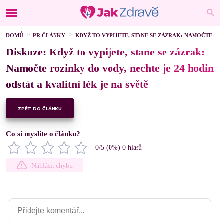
DOMŮ
PR ČLÁNKY
KDYŽ TO VYPIJETE, STANE SE ZÁZRAK: NAMOČTE RO
Diskuze: Když to vypijete, stane se zázrak:
Namočte rozinky do vody, nechte je 24 hodin
odstát a kvalitní lék je na světě
ZPĚT DO ČLÁNKU
Co si myslíte o článku?
0
/5 (
0
%)
0
hlasů
Nahlásit chybu