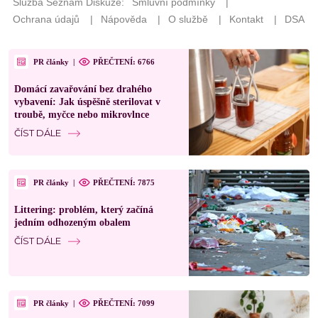
PR články
|
PŘEČTENÍ: 6766
Domácí zavařování bez drahého
vybavení: Jak úspěšně sterilovat v
troubě, myčce nebo mikrovlnce
ČÍST DÁLE
PR články
|
PŘEČTENÍ: 7875
Littering: problém, který začíná
jedním odhozeným obalem
ČÍST DÁLE
PR články
|
PŘEČTENÍ: 7099