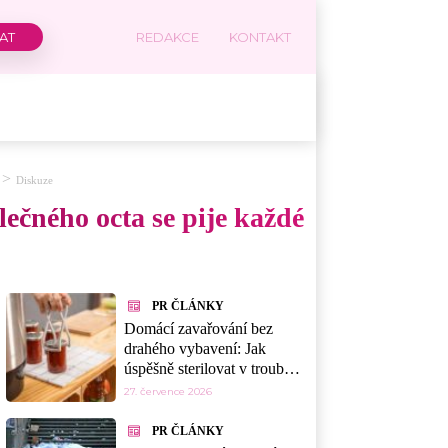
REDAKCE
KONTAKT
Diskuze
lečného octa se pije každé
PR ČLÁNKY
Domácí zavařování bez
drahého vybavení: Jak
úspěšně sterilovat v troubě,
myčce nebo mikrovlnce
27. července 2026
PR ČLÁNKY