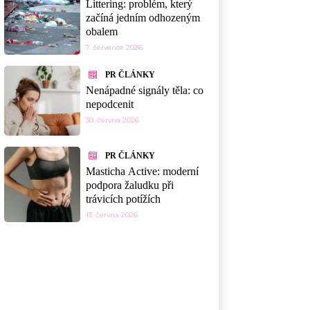
Littering: problém, který
začíná jedním odhozeným
obalem
7. července 2026
PR ČLÁNKY
Nenápadné signály těla: co
nepodcenit
30. června 2026
PR ČLÁNKY
Masticha Active: moderní
podpora žaludku při
trávicích potížích
13. června 2026