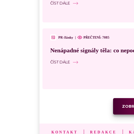
ČÍST DÁLE
PR články
|
PŘEČTENÍ: 7085
Nenápadné signály těla: co nepo
ČÍST DÁLE
ZOBR
KONTAKT
REDAKCE
K