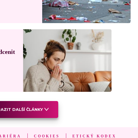
dcenit
AZIT DALŠÍ ČLÁNKY
ARIÉRA
COOKIES
ETICKÝ KODEX