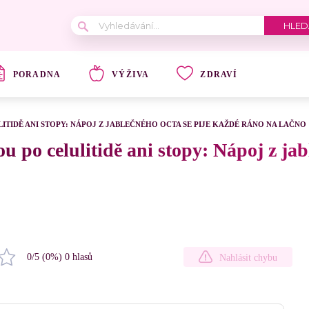
PORADNA
VÝŽIVA
ZDRAVÍ
ITIDĚ ANI STOPY: NÁPOJ Z JABLEČNÉHO OCTA SE PIJE KAŽDÉ RÁNO NA LAČNO
 po celulitidě ani stopy: Nápoj z jab
0
/5 (
0
%)
0
hlasů
Nahlásit chybu