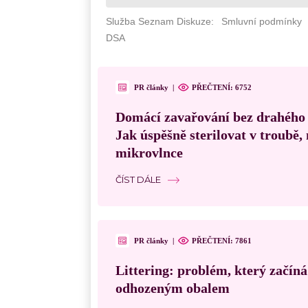
PR články
|
PŘEČTENÍ: 6752
Domácí zavařování bez drahého
Jak úspěšně sterilovat v troubě
mikrovlnce
ČÍST DÁLE
PR články
|
PŘEČTENÍ: 7861
Littering: problém, který začín
odhozeným obalem