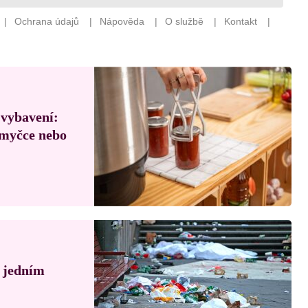
 vybavení:
, myčce nebo
á jedním