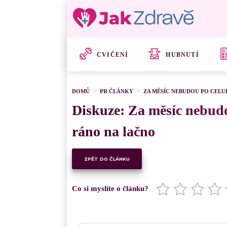
CVIČENÍ
HUBNUTÍ
DOMŮ
PR ČLÁNKY
ZA MĚSÍC NEBUDOU PO CELUL
Diskuze: Za měsíc nebudou
ráno na lačno
ZPĚT DO ČLÁNKU
Co si myslíte o článku?