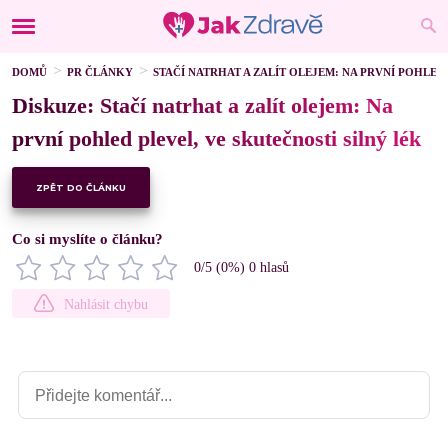
DOMŮ
PR ČLÁNKY
STAČÍ NATRHAT A ZALÍT OLEJEM: NA PRVNÍ POHLED
Diskuze: Stačí natrhat a zalít olejem: Na
první pohled plevel, ve skutečnosti silný lék
ZPĚT DO ČLÁNKU
Co si myslíte o článku?
0
/5 (
0
%)
0
hlasů
Nahlásit chybu