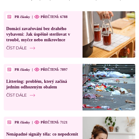
PR články
|
PŘEČTENÍ: 6788
Domácí zavařování bez drahého
vybavení: Jak úspěšně sterilovat v
troubě, myčce nebo mikrovlnce
ČÍST DÁLE
PR články
|
PŘEČTENÍ: 7897
Littering: problém, který začíná
jedním odhozeným obalem
ČÍST DÁLE
PR články
|
PŘEČTENÍ: 7121
Nenápadné signály těla: co nepodcenit