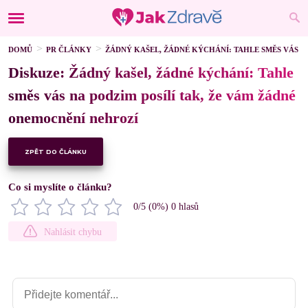
DOMŮ
PR ČLÁNKY
ŽÁDNÝ KAŠEL, ŽÁDNÉ KÝCHÁNÍ: TAHLE SMĚS VÁS N
Diskuze: Žádný kašel, žádné kýchání: Tahle
směs vás na podzim posílí tak, že vám žádné
onemocnění nehrozí
ZPĚT DO ČLÁNKU
Co si myslíte o článku?
0
/5 (
0
%)
0
hlasů
Nahlásit chybu