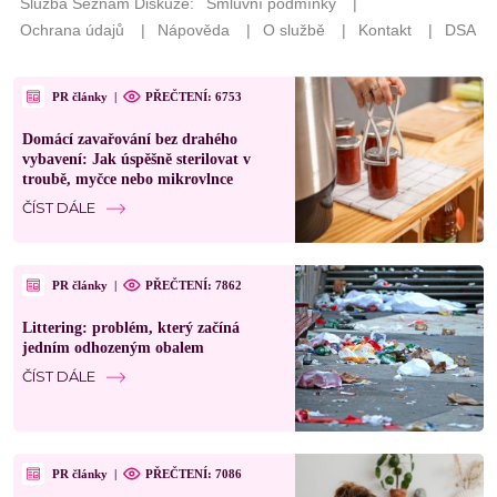
PR články
|
PŘEČTENÍ: 6753
Domácí zavařování bez drahého
vybavení: Jak úspěšně sterilovat v
troubě, myčce nebo mikrovlnce
ČÍST DÁLE
PR články
|
PŘEČTENÍ: 7862
Littering: problém, který začíná
jedním odhozeným obalem
ČÍST DÁLE
PR články
|
PŘEČTENÍ: 7086