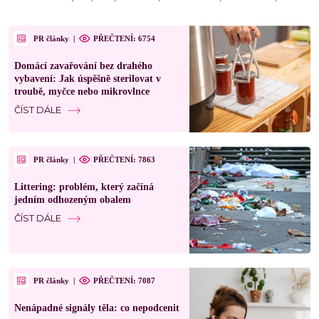
PR články
|
PŘEČTENÍ: 6754
Domácí zavařování bez drahého
vybavení: Jak úspěšně sterilovat v
troubě, myčce nebo mikrovlnce
ČÍST DÁLE
PR články
|
PŘEČTENÍ: 7863
Littering: problém, který začíná
jedním odhozeným obalem
ČÍST DÁLE
PR články
|
PŘEČTENÍ: 7087
Nenápadné signály těla: co nepodcenit