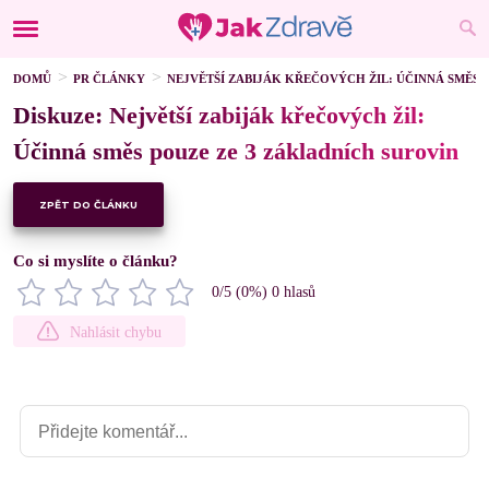
DOMŮ
PR ČLÁNKY
NEJVĚTŠÍ ZABIJÁK KŘEČOVÝCH ŽIL: ÚČINNÁ SMĚS 
Diskuze: Největší zabiják křečových žil:
Účinná směs pouze ze 3 základních surovin
ZPĚT DO ČLÁNKU
Co si myslíte o článku?
0
/5 (
0
%)
0
hlasů
Nahlásit chybu