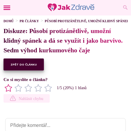
DOMŮ
PR ČLÁNKY
PŮSOBÍ PROTIZÁNĚTLIVĚ, UMOŽNÍ KLIDNÝ SPÁNEK
Diskuze: Působí protizánětlivě, umožní
klidný spánek a dá se využít i jako barvivo.
Sedm výhod kurkumového čaje
ZPĚT DO ČLÁNKU
Co si myslíte o článku?
1
/5 (
20
%)
1
hlasů
Nahlásit chybu