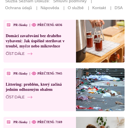
PR články
|
PŘEČTENÍ: 6836
Domácí zavařování bez drahého
vybavení: Jak úspěšně sterilovat v
troubě, myčce nebo mikrovlnce
ČÍST DÁLE
PR články
|
PŘEČTENÍ: 7945
Littering: problém, který začíná
jedním odhozeným obalem
ČÍST DÁLE
PR články
|
PŘEČTENÍ: 7169