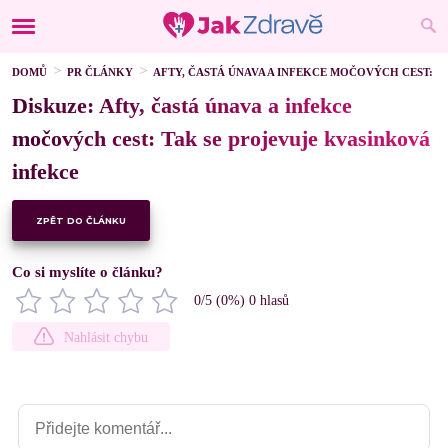
DOMŮ
PR ČLÁNKY
AFTY, ČASTÁ ÚNAVA A INFEKCE MOČOVÝCH CEST: 
Diskuze: Afty, častá únava a infekce
močových cest: Tak se projevuje kvasinková
infekce
ZPĚT DO ČLÁNKU
Co si myslíte o článku?
0
/5 (
0
%)
0
hlasů
Nahlásit chybu