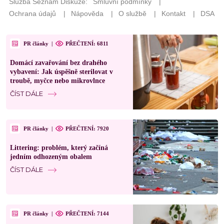
PR články
|
PŘEČTENÍ: 6811
Domácí zavařování bez drahého
vybavení: Jak úspěšně sterilovat v
troubě, myčce nebo mikrovlnce
ČÍST DÁLE
PR články
|
PŘEČTENÍ: 7920
Littering: problém, který začíná
jedním odhozeným obalem
ČÍST DÁLE
PR články
|
PŘEČTENÍ: 7144