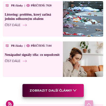
PR články
|
PŘEČTENÍ: 7920
Littering: problém, který začíná
jedním odhozeným obalem
ČÍST DÁLE
PR články
|
PŘEČTENÍ: 7144
Nenápadné signály těla: co nepodcenit
ČÍST DÁLE
ZOBRAZIT DALŠÍ ČLÁNKY