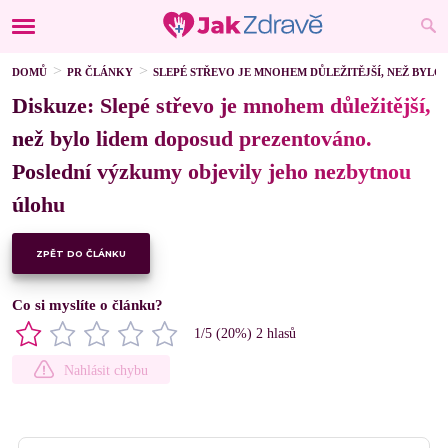
DOMŮ
PR ČLÁNKY
SLEPÉ STŘEVO JE MNOHEM DŮLEŽITĚJŠÍ, NEŽ BYL
Diskuze: Slepé střevo je mnohem důležitější,
než bylo lidem doposud prezentováno.
Poslední výzkumy objevily jeho nezbytnou
úlohu
ZPĚT DO ČLÁNKU
Co si myslíte o článku?
1
/5 (
20
%)
2
hlasů
Nahlásit chybu