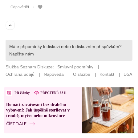
PR články
|
PŘEČTENÍ: 6811
Domácí zavařování bez drahého
vybavení: Jak úspěšně sterilovat v
troubě, myčce nebo mikrovlnce
ČÍST DÁLE