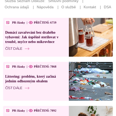
PR články
|
PŘEČTENÍ: 6759
Domácí zavařování bez drahého
vybavení: Jak úspěšně sterilovat v
troubě, myčce nebo mikrovlnce
ČÍST DÁLE
PR články
|
PŘEČTENÍ: 7868
Littering: problém, který začíná
jedním odhozeným obalem
ČÍST DÁLE
PR články
|
PŘEČTENÍ: 7092