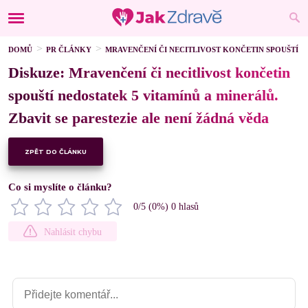
DOMŮ
PR ČLÁNKY
MRAVENČENÍ ČI NECITLIVOST KONČETIN SPOUŠTÍ NE
Diskuze: Mravenčení či necitlivost končetin
spouští nedostatek 5 vitamínů a minerálů.
Zbavit se parestezie ale není žádná věda
ZPĚT DO ČLÁNKU
Co si myslíte o článku?
0
/5 (
0
%)
0
hlasů
Nahlásit chybu