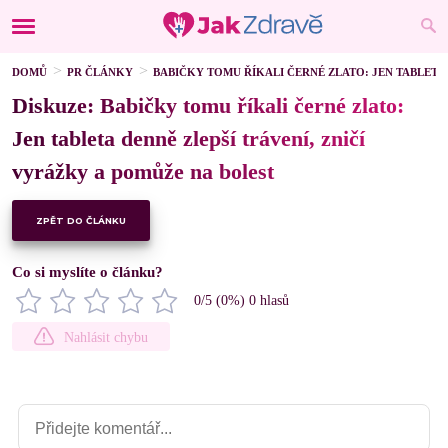
DOMŮ
PR ČLÁNKY
BABIČKY TOMU ŘÍKALI ČERNÉ ZLATO: JEN TABLETA 
Diskuze: Babičky tomu říkali černé zlato:
Jen tableta denně zlepší trávení, zničí
vyrážky a pomůže na bolest
ZPĚT DO ČLÁNKU
Co si myslíte o článku?
0
/5 (
0
%)
0
hlasů
Nahlásit chybu