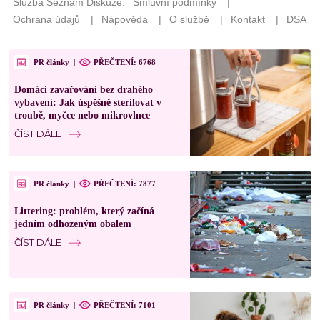
PR články
|
PŘEČTENÍ: 6768
Domácí zavařování bez drahého
vybavení: Jak úspěšně sterilovat v
troubě, myčce nebo mikrovlnce
ČÍST DÁLE
PR články
|
PŘEČTENÍ: 7877
Littering: problém, který začíná
jedním odhozeným obalem
ČÍST DÁLE
PR články
|
PŘEČTENÍ: 7101