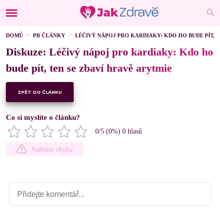
DOMŮ
PR ČLÁNKY
LÉČIVÝ NÁPOJ PRO KARDIAKY: KDO HO BUDE PÍT, T
Diskuze: Léčivý nápoj pro kardiaky: Kdo ho
bude pít, ten se zbaví hravě arytmie
ZPĚT DO ČLÁNKU
Co si myslíte o článku?
0
/5 (
0
%)
0
hlasů
Nahlásit chybu