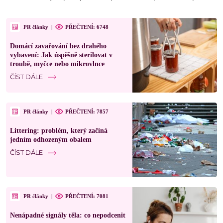
PR články
|
PŘEČTENÍ: 6748
Domácí zavařování bez drahého
vybavení: Jak úspěšně sterilovat v
troubě, myčce nebo mikrovlnce
ČÍST DÁLE
PR články
|
PŘEČTENÍ: 7857
Littering: problém, který začíná
jedním odhozeným obalem
ČÍST DÁLE
PR články
|
PŘEČTENÍ: 7081
Nenápadné signály těla: co nepodcenit