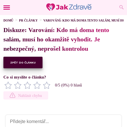
DOMŮ
PR ČLÁNKY
VAROVÁNÍ: KDO MÁ DOMA TENTO SALÁM, MUSÍ HO
Diskuze: Varování: Kdo má doma tento
salám, musí ho okamžitě vyhodit. Je
nebezpečný, neprošel kontrolou
ZPĚT DO ČLÁNKU
Co si myslíte o článku?
0
/5 (
0
%)
0
hlasů
Nahlásit chybu