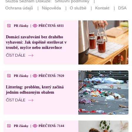
PR články
|
PŘEČTENÍ: 6811
Domácí zavařování bez drahého
vybavení: Jak úspěšně sterilovat v
troubě, myčce nebo mikrovlnce
ČÍST DÁLE
PR články
|
PŘEČTENÍ: 7920
Littering: problém, který začíná
jedním odhozeným obalem
ČÍST DÁLE
PR články
|
PŘEČTENÍ: 7144