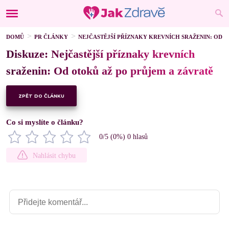
DOMŮ
PR ČLÁNKY
NEJČASTĚJŠÍ PŘÍZNAKY KREVNÍCH SRAŽENIN: OD O
Diskuze: Nejčastější příznaky krevních
sraženin: Od otoků až po průjem a závratě
ZPĚT DO ČLÁNKU
Co si myslíte o článku?
0
/5 (
0
%)
0
hlasů
Nahlásit chybu