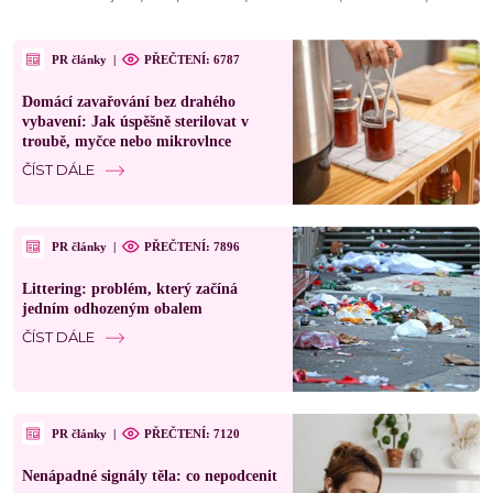
PR články
|
PŘEČTENÍ: 6787
Domácí zavařování bez drahého
vybavení: Jak úspěšně sterilovat v
troubě, myčce nebo mikrovlnce
ČÍST DÁLE
PR články
|
PŘEČTENÍ: 7896
Littering: problém, který začíná
jedním odhozeným obalem
ČÍST DÁLE
PR články
|
PŘEČTENÍ: 7120
Nenápadné signály těla: co nepodcenit