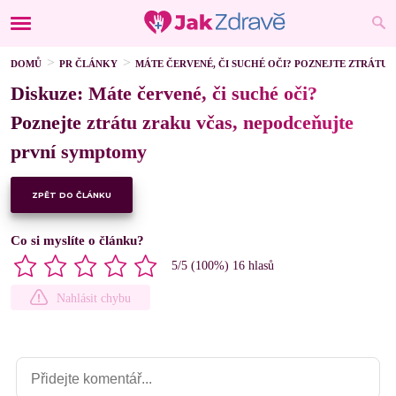
DOMŮ
PR ČLÁNKY
MÁTE ČERVENÉ, ČI SUCHÉ OČI? POZNEJTE ZTRÁTU
Diskuze: Máte červené, či suché oči?
Poznejte ztrátu zraku včas, nepodceňujte
první symptomy
ZPĚT DO ČLÁNKU
Co si myslíte o článku?
5
/5 (
100
%)
16
hlasů
Nahlásit chybu