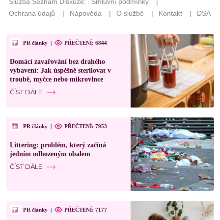
PR články
|
PŘEČTENÍ: 6844
Domácí zavařování bez drahého
vybavení: Jak úspěšně sterilovat v
troubě, myčce nebo mikrovlnce
ČÍST DÁLE
PR články
|
PŘEČTENÍ: 7953
Littering: problém, který začíná
jedním odhozeným obalem
ČÍST DÁLE
PR články
|
PŘEČTENÍ: 7177