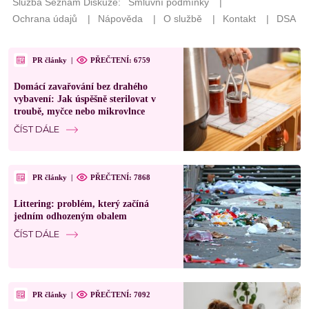
PR články
|
PŘEČTENÍ: 6759
Domácí zavařování bez drahého
vybavení: Jak úspěšně sterilovat v
troubě, myčce nebo mikrovlnce
ČÍST DÁLE
PR články
|
PŘEČTENÍ: 7868
Littering: problém, který začíná
jedním odhozeným obalem
ČÍST DÁLE
PR články
|
PŘEČTENÍ: 7092