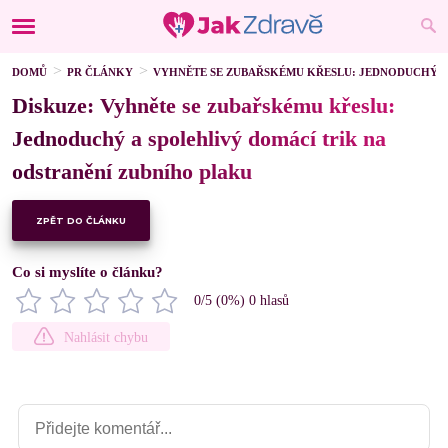
DOMŮ
PR ČLÁNKY
VYHNĚTE SE ZUBAŘSKÉMU KŘESLU: JEDNODUCHÝ A
Diskuze: Vyhněte se zubařskému křeslu:
Jednoduchý a spolehlivý domácí trik na
odstranění zubního plaku
ZPĚT DO ČLÁNKU
Co si myslíte o článku?
0
/5 (
0
%)
0
hlasů
Nahlásit chybu