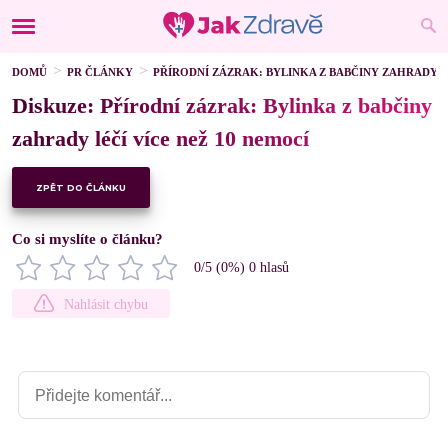
DOMŮ
PR ČLÁNKY
PŘÍRODNÍ ZÁZRAK: BYLINKA Z BABČINY ZAHRADY L
Diskuze: Přírodní zázrak: Bylinka z babčiny
zahrady léčí více než 10 nemocí
ZPĚT DO ČLÁNKU
Co si myslíte o článku?
0
/5 (
0
%)
0
hlasů
Nahlásit chybu