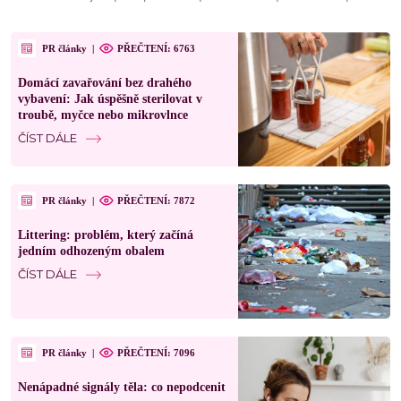
PR články
|
PŘEČTENÍ: 6763
Domácí zavařování bez drahého
vybavení: Jak úspěšně sterilovat v
troubě, myčce nebo mikrovlnce
ČÍST DÁLE
PR články
|
PŘEČTENÍ: 7872
Littering: problém, který začíná
jedním odhozeným obalem
ČÍST DÁLE
PR články
|
PŘEČTENÍ: 7096
Nenápadné signály těla: co nepodcenit