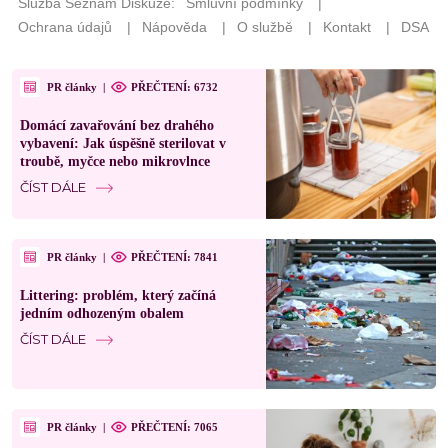
PR články
|
PŘEČTENÍ: 6732
Domácí zavařování bez drahého
vybavení: Jak úspěšně sterilovat v
troubě, myčce nebo mikrovlnce
ČÍST DÁLE
PR články
|
PŘEČTENÍ: 7841
Littering: problém, který začíná
jedním odhozeným obalem
ČÍST DÁLE
PR články
|
PŘEČTENÍ: 7065