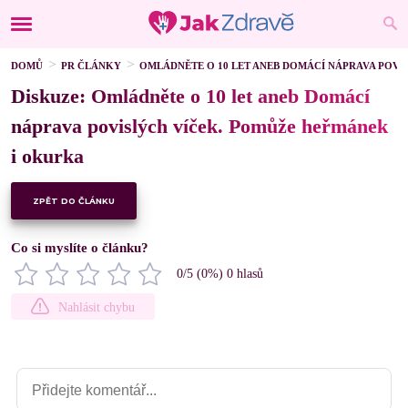
DOMŮ
PR ČLÁNKY
OMLÁDNĚTE O 10 LET ANEB DOMÁCÍ NÁPRAVA POV
Diskuze: Omládněte o 10 let aneb Domácí
náprava povislých víček. Pomůže heřmánek
i okurka
ZPĚT DO ČLÁNKU
Co si myslíte o článku?
0
/5 (
0
%)
0
hlasů
Nahlásit chybu