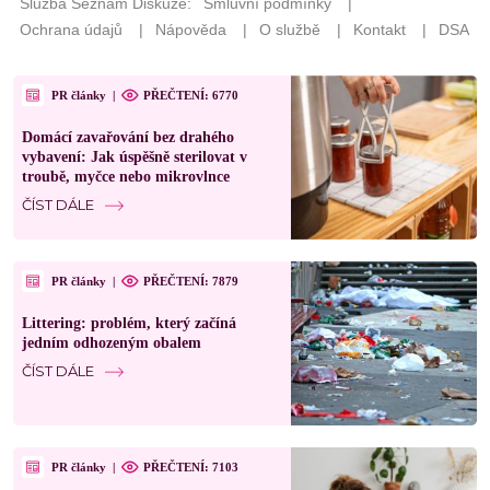
PR články
|
PŘEČTENÍ: 6770
Domácí zavařování bez drahého
vybavení: Jak úspěšně sterilovat v
troubě, myčce nebo mikrovlnce
ČÍST DÁLE
PR články
|
PŘEČTENÍ: 7879
Littering: problém, který začíná
jedním odhozeným obalem
ČÍST DÁLE
PR články
|
PŘEČTENÍ: 7103