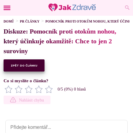
DOMŮ
PR ČLÁNKY
POMOCNÍK PROTI OTOKŮM NOHOU, KTERÝ ÚČINKUJ
Diskuze: Pomocník proti otokům nohou,
který účinkuje okamžitě: Chce to jen 2
suroviny
ZPĚT DO ČLÁNKU
Co si myslíte o článku?
0
/5 (
0
%)
0
hlasů
Nahlásit chybu