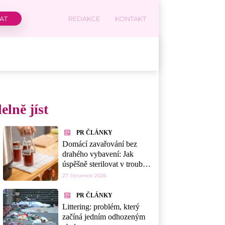
REDAKCE
KONTAKT
elně jíst
PR ČLÁNKY
Domácí zavařování bez
drahého vybavení: Jak
úspěšně sterilovat v troubě,
myčce nebo mikrovlnce
27. července 2026
PR ČLÁNKY
Littering: problém, který
začíná jedním odhozeným