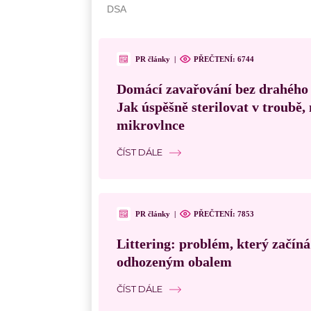
PR články
|
PŘEČTENÍ: 6744
Domácí zavařování bez drahého
Jak úspěšně sterilovat v troubě
mikrovlnce
ČÍST DÁLE
PR články
|
PŘEČTENÍ: 7853
Littering: problém, který začín
odhozeným obalem
ČÍST DÁLE