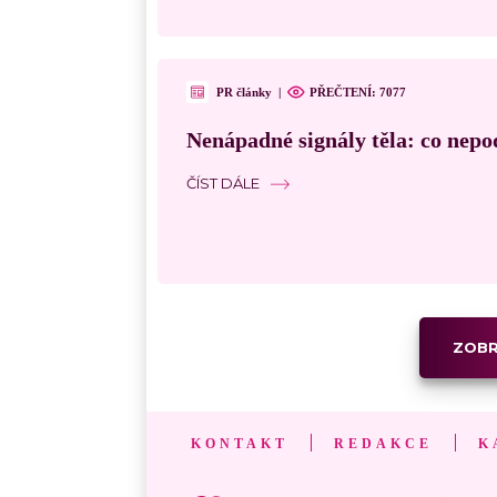
PR články
|
PŘEČTENÍ: 7077
Nenápadné signály těla: co nepo
ČÍST DÁLE
ZOBR
KONTAKT
REDAKCE
K