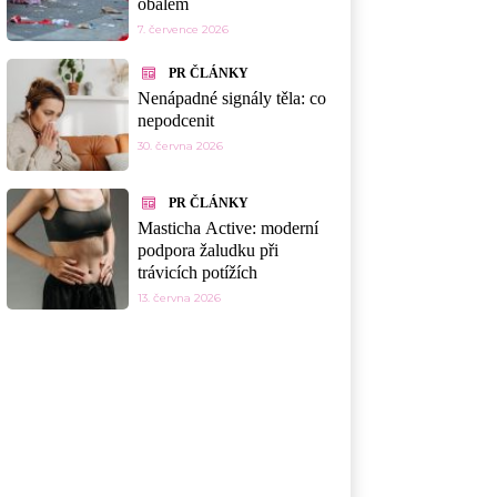
obalem
7. července 2026
PR ČLÁNKY
Nenápadné signály těla: co
nepodcenit
30. června 2026
PR ČLÁNKY
Masticha Active: moderní
podpora žaludku při
trávicích potížích
13. června 2026