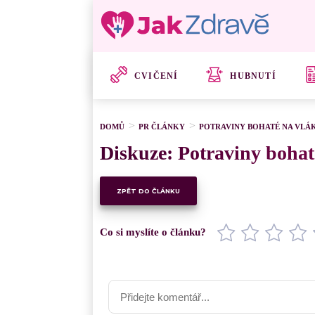
CVIČENÍ
HUBNUTÍ
DOMŮ
PR ČLÁNKY
POTRAVINY BOHATÉ NA VLÁKN
Diskuze: Potraviny bohaté
ZPĚT DO ČLÁNKU
Co si myslíte o článku?