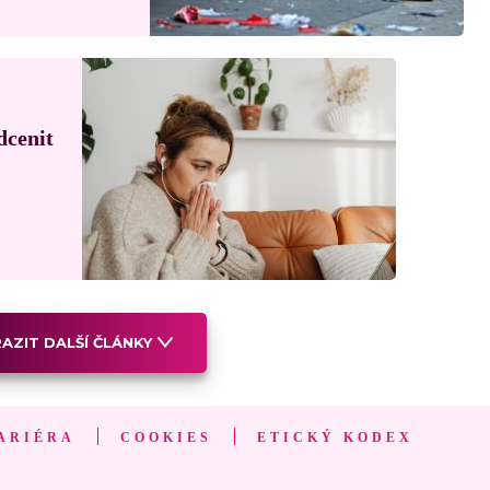
dcenit
AZIT DALŠÍ ČLÁNKY
ARIÉRA
COOKIES
ETICKÝ KODEX