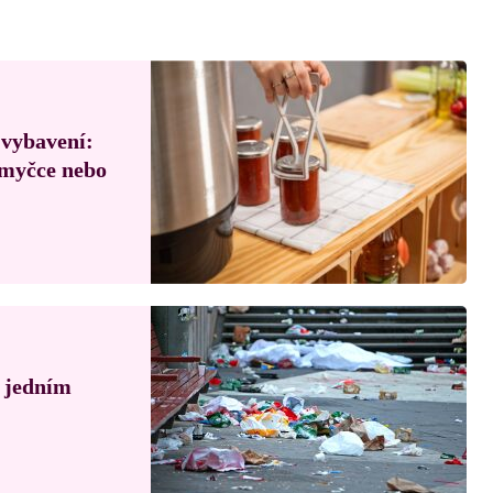
 vybavení:
, myčce nebo
á jedním