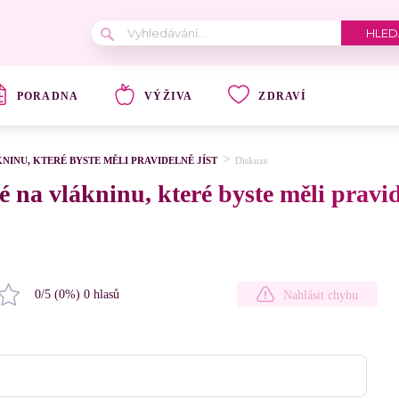
PORADNA
VÝŽIVA
ZDRAVÍ
INU, KTERÉ BYSTE MĚLI PRAVIDELNĚ JÍST
Diskuze
 na vlákninu, které byste měli pravid
0
/5 (
0
%)
0
hlasů
Nahlásit chybu