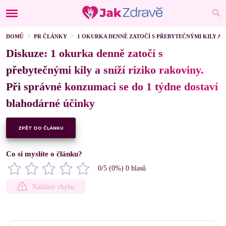
DOMŮ
PR ČLÁNKY
1 OKURKA DENNĚ ZATOČÍ S PŘEBYTEČNÝMI KILY A 
Diskuze: 1 okurka denně zatočí s
přebytečnými kily a sníží riziko rakoviny.
Při správné konzumaci se do 1 týdne dostaví
blahodárné účinky
ZPĚT DO ČLÁNKU
Co si myslíte o článku?
0
/5 (
0
%)
0
hlasů
Nahlásit chybu