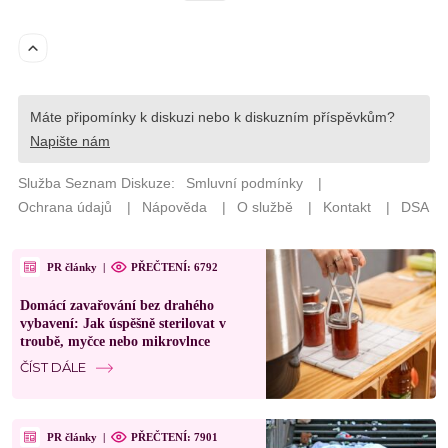
PR články
|
PŘEČTENÍ: 6792
Domácí zavařování bez drahého
vybavení: Jak úspěšně sterilovat v
troubě, myčce nebo mikrovlnce
ČÍST DÁLE
PR články
|
PŘEČTENÍ: 7901