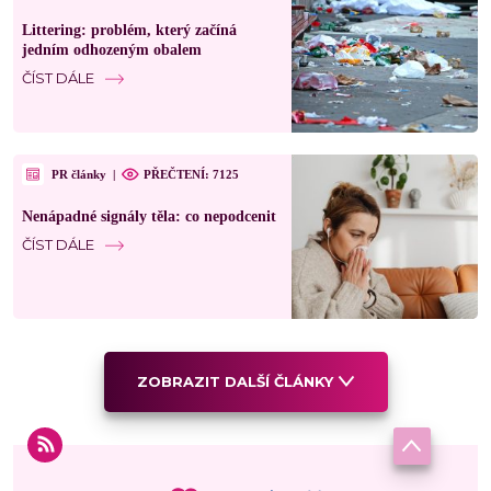
Littering: problém, který začíná
jedním odhozeným obalem
ČÍST DÁLE
PR články
|
PŘEČTENÍ: 7125
Nenápadné signály těla: co nepodcenit
ČÍST DÁLE
ZOBRAZIT DALŠÍ ČLÁNKY