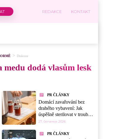
REDAKCE
KONTAKT
 FORMĚ
Diskuze
 a medu dodá vlasům lesk
PR ČLÁNKY
Domácí zavařování bez
drahého vybavení: Jak
úspěšně sterilovat v troubě,
myčce nebo mikrovlnce
27. července 2026
PR ČLÁNKY