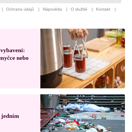
 vybavení:
, myčce nebo
á jedním