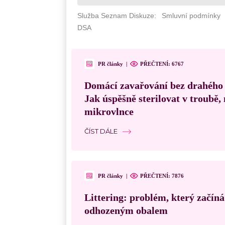
PR články
|
PŘEČTENÍ: 6767
Domácí zavařování bez drahého
Jak úspěšně sterilovat v troubě
mikrovlnce
ČÍST DÁLE
PR články
|
PŘEČTENÍ: 7876
Littering: problém, který začín
odhozeným obalem