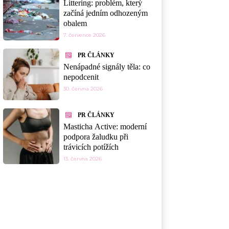
Littering: problém, který
začíná jedním odhozeným
obalem
7. července 2026
PR ČLÁNKY
Nenápadné signály těla: co
nepodcenit
30. června 2026
PR ČLÁNKY
Masticha Active: moderní
podpora žaludku při
trávicích potížích
13. června 2026