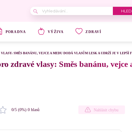
PORADNA
VÝŽIVA
ZDRAVÍ
VLASY: SMĚS BANÁNU, VEJCE A MEDU DODÁ VLASŮM LESK A UDRŽÍ JE V LEPŠÍ
ro zdravé vlasy: Směs banánu, vejce
0
/5 (
0
%)
0
hlasů
Nahlásit chybu