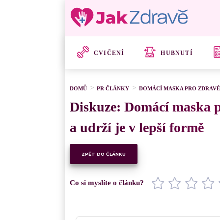
CVIČENÍ
HUBNUTÍ
DOMŮ
PR ČLÁNKY
DOMÁCÍ MASKA PRO ZDRAVÉ 
Diskuze: Domácí maska p
a udrží je v lepší formě
ZPĚT DO ČLÁNKU
Co si myslíte o článku?