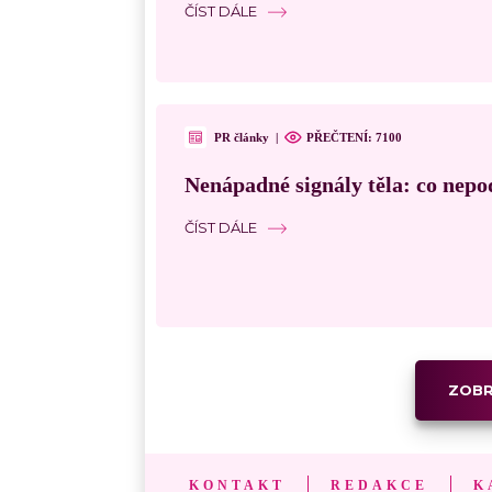
ČÍST DÁLE
PR články
|
PŘEČTENÍ: 7100
Nenápadné signály těla: co nepo
ČÍST DÁLE
ZOBR
KONTAKT
REDAKCE
K