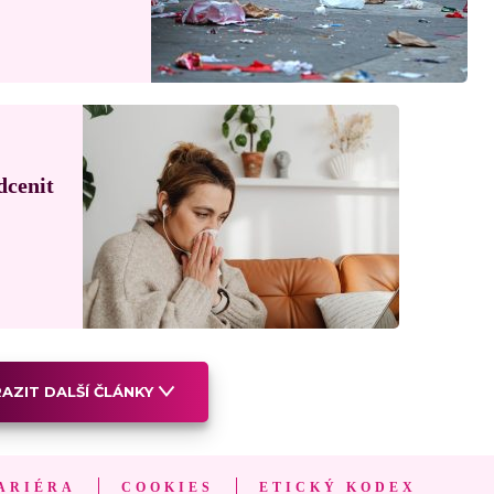
dcenit
AZIT DALŠÍ ČLÁNKY
ARIÉRA
COOKIES
ETICKÝ KODEX