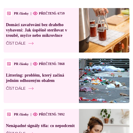
PR články
|
PŘEČTENÍ: 6759
Domácí zavařování bez drahého
vybavení: Jak úspěšně sterilovat v
troubě, myčce nebo mikrovlnce
ČÍST DÁLE
PR články
|
PŘEČTENÍ: 7868
Littering: problém, který začíná
jedním odhozeným obalem
ČÍST DÁLE
PR články
|
PŘEČTENÍ: 7092
Nenápadné signály těla: co nepodcenit