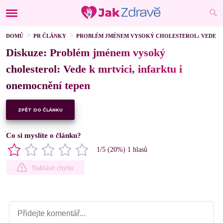
DOMŮ
PR ČLÁNKY
PROBLÉM JMÉNEM VYSOKÝ CHOLESTEROL: VEDE K 
Diskuze: Problém jménem vysoký
cholesterol: Vede k mrtvici, infarktu i
onemocnění tepen
ZPĚT DO ČLÁNKU
Co si myslíte o článku?
1
/5 (
20
%)
1
hlasů
Nahlásit chybu