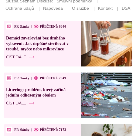
PR články
|
PŘEČTENÍ: 6840
Domácí zavařování bez drahého
vybavení: Jak úspěšně sterilovat v
troubě, myčce nebo mikrovlnce
ČÍST DÁLE
PR články
|
PŘEČTENÍ: 7949
Littering: problém, který začíná
jedním odhozeným obalem
ČÍST DÁLE
PR články
|
PŘEČTENÍ: 7173