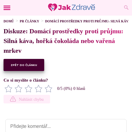
DOMŮ
PR ČLÁNKY
DOMÁCÍ PROSTŘEDKY PROTI PRŮJMU: SILNÁ KÁV
Diskuze: Domácí prostředky proti průjmu:
Silná káva, hořká čokoláda nebo vařená
mrkev
ZPĚT DO ČLÁNKU
Co si myslíte o článku?
0
/5 (
0
%)
0
hlasů
Nahlásit chybu