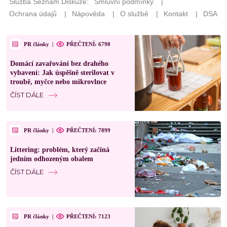
PR články
|
PŘEČTENÍ: 6790
Domácí zavařování bez drahého
vybavení: Jak úspěšně sterilovat v
troubě, myčce nebo mikrovlnce
ČÍST DÁLE
PR články
|
PŘEČTENÍ: 7899
Littering: problém, který začíná
jedním odhozeným obalem
ČÍST DÁLE
PR články
|
PŘEČTENÍ: 7123