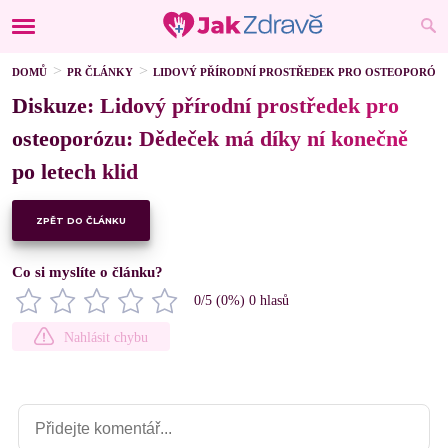
DOMŮ
PR ČLÁNKY
LIDOVÝ PŘÍRODNÍ PROSTŘEDEK PRO OSTEOPORÓZU
Diskuze: Lidový přírodní prostředek pro
osteoporózu: Dědeček má díky ní konečně
po letech klid
ZPĚT DO ČLÁNKU
Co si myslíte o článku?
0
/5 (
0
%)
0
hlasů
Nahlásit chybu