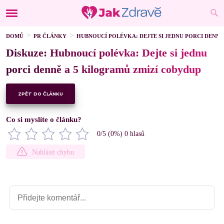
DOMŮ
PR ČLÁNKY
HUBNOUCÍ POLÉVKA: DEJTE SI JEDNU PORCI DENNĚ
Diskuze: Hubnoucí polévka: Dejte si jednu
porci denně a 5 kilogramů zmizí cobydup
ZPĚT DO ČLÁNKU
Co si myslíte o článku?
0
/5 (
0
%)
0
hlasů
Nahlásit chybu