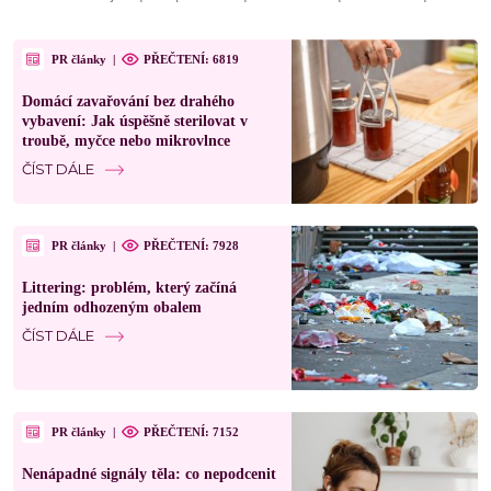
PR články
|
PŘEČTENÍ: 6819
Domácí zavařování bez drahého
vybavení: Jak úspěšně sterilovat v
troubě, myčce nebo mikrovlnce
ČÍST DÁLE
PR články
|
PŘEČTENÍ: 7928
Littering: problém, který začíná
jedním odhozeným obalem
ČÍST DÁLE
PR články
|
PŘEČTENÍ: 7152
Nenápadné signály těla: co nepodcenit