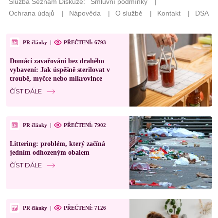
PR články
|
PŘEČTENÍ: 6793
Domácí zavařování bez drahého
vybavení: Jak úspěšně sterilovat v
troubě, myčce nebo mikrovlnce
ČÍST DÁLE
PR články
|
PŘEČTENÍ: 7902
Littering: problém, který začíná
jedním odhozeným obalem
ČÍST DÁLE
PR články
|
PŘEČTENÍ: 7126