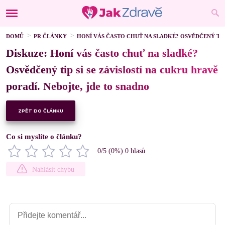
DOMŮ
PR ČLÁNKY
HONÍ VÁS ČASTO CHUŤ NA SLADKÉ? OSVĚDČENÝ TIP 
Diskuze: Honí vás často chuť na sladké?
Osvědčený tip si se závislostí na cukru hravě
poradí. Nebojte, jde to snadno
ZPĚT DO ČLÁNKU
Co si myslíte o článku?
0
/5 (
0
%)
0
hlasů
Nahlásit chybu