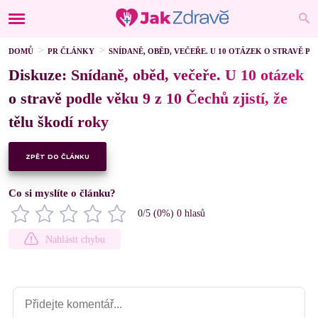
DOMŮ
PR ČLÁNKY
SNÍDANĚ, OBĚD, VEČEŘE. U 10 OTÁZEK O STRAVĚ PO
Diskuze: Snídaně, oběd, večeře. U 10 otázek
o stravě podle věku 9 z 10 Čechů zjistí, že
tělu škodí roky
ZPĚT DO ČLÁNKU
Co si myslíte o článku?
0
/5 (
0
%)
0
hlasů
Nahlásit chybu