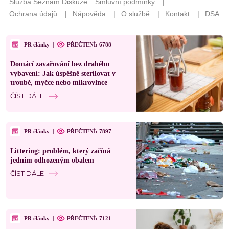
PR články
|
PŘEČTENÍ: 6788
Domácí zavařování bez drahého
vybavení: Jak úspěšně sterilovat v
troubě, myčce nebo mikrovlnce
ČÍST DÁLE
PR články
|
PŘEČTENÍ: 7897
Littering: problém, který začíná
jedním odhozeným obalem
ČÍST DÁLE
PR články
|
PŘEČTENÍ: 7121