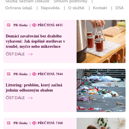
PR články
|
PŘEČTENÍ: 6835
Domácí zavařování bez drahého
vybavení: Jak úspěšně sterilovat v
troubě, myčce nebo mikrovlnce
ČÍST DÁLE
PR články
|
PŘEČTENÍ: 7944
Littering: problém, který začíná
jedním odhozeným obalem
ČÍST DÁLE
PR články
|
PŘEČTENÍ: 7168