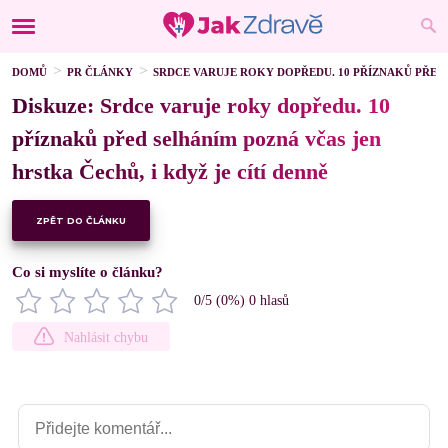
DOMŮ
PR ČLÁNKY
SRDCE VARUJE ROKY DOPŘEDU. 10 PŘÍZNAKŮ PŘED 
Diskuze: Srdce varuje roky dopředu. 10
příznaků před selháním pozná včas jen
hrstka Čechů, i když je cítí denně
ZPĚT DO ČLÁNKU
Co si myslíte o článku?
0
/5 (
0
%)
0
hlasů
Nahlásit chybu