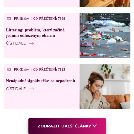
PR články
|
PŘEČTENÍ: 7899
Littering: problém, který začíná
jedním odhozeným obalem
ČÍST DÁLE
PR články
|
PŘEČTENÍ: 7123
Nenápadné signály těla: co nepodcenit
ČÍST DÁLE
ZOBRAZIT DALŠÍ ČLÁNKY