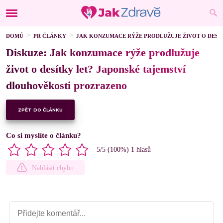
DOMŮ
PR ČLÁNKY
JAK KONZUMACE RÝŽE PRODLUŽUJE ŽIVOT O DESÍ
Diskuze: Jak konzumace rýže prodlužuje
život o desítky let? Japonské tajemství
dlouhověkosti prozrazeno
ZPĚT DO ČLÁNKU
Co si myslíte o článku?
5
/5 (
100
%)
1
hlasů
Nahlásit chybu