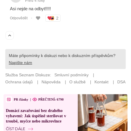
PR články
|
PŘEČTENÍ: 6790
Domácí zavařování bez drahého
vybavení: Jak úspěšně sterilovat v
troubě, myčce nebo mikrovlnce
ČÍST DÁLE