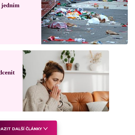
á jedním
dcenit
AZIT DALŠÍ ČLÁNKY