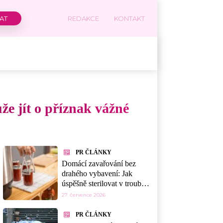
REDAKCE
KONTAKT
že jít o příznak vážné
PR ČLÁNKY
Domácí zavařování bez
drahého vybavení: Jak
úspěšně sterilovat v troubě,
myčce nebo mikrovlnce
27. července 2026
PR ČLÁNKY