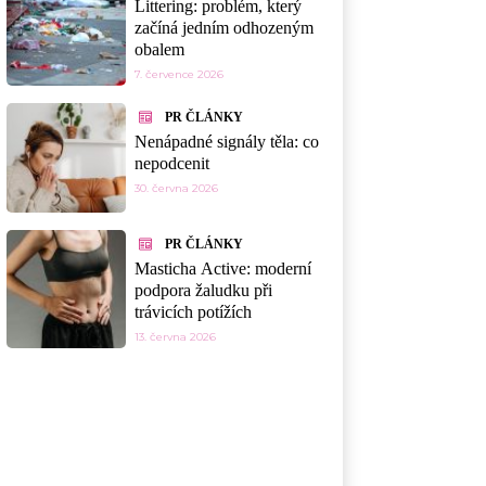
Littering: problém, který
začíná jedním odhozeným
obalem
7. července 2026
PR ČLÁNKY
Nenápadné signály těla: co
nepodcenit
30. června 2026
PR ČLÁNKY
Masticha Active: moderní
podpora žaludku při
trávicích potížích
13. června 2026