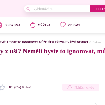
PORADNA
VÝŽIVA
ZDRAVÍ
EMĚLI BYSTE TO IGNOROVAT, MŮŽE JÍT O PŘÍZNAK VÁŽNÉ NEMOCI
Diskuze
 z uší? Neměli byste to ignorovat, mů
0
/5 (
0
%)
0
hlasů
Nahlásit chybu