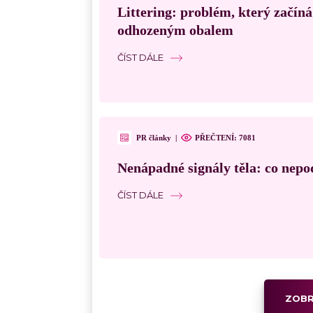
Littering: problém, který začín
odhozeným obalem
ČÍST DÁLE
PR články
|
PŘEČTENÍ: 7081
Nenápadné signály těla: co nepo
ČÍST DÁLE
ZOBR