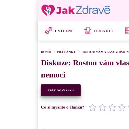
CVIČENÍ
HUBNUTÍ
DOMŮ
PR ČLÁNKY
ROSTOU VÁM VLASY Z UŠÍ? N
Diskuze: Rostou vám vlasy
nemoci
ZPĚT DO ČLÁNKU
Co si myslíte o článku?