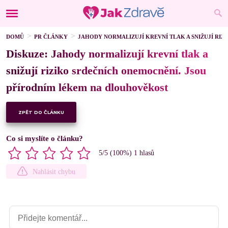
DOMŮ
PR ČLÁNKY
JAHODY NORMALIZUJÍ KREVNÍ TLAK A SNIŽUJÍ RI
Diskuze: Jahody normalizují krevní tlak a
snižují riziko srdečních onemocnění. Jsou
přírodním lékem na dlouhověkost
ZPĚT DO ČLÁNKU
Co si myslíte o článku?
5
/5 (
100
%)
1
hlasů
Nahlásit chybu