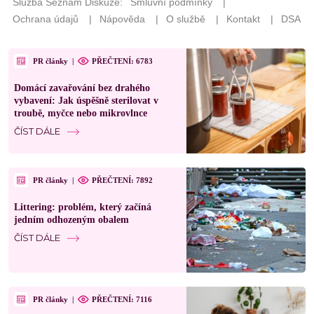
PR články
|
PŘEČTENÍ: 6783
Domácí zavařování bez drahého
vybavení: Jak úspěšně sterilovat v
troubě, myčce nebo mikrovlnce
ČÍST DÁLE
PR články
|
PŘEČTENÍ: 7892
Littering: problém, který začíná
jedním odhozeným obalem
ČÍST DÁLE
PR články
|
PŘEČTENÍ: 7116