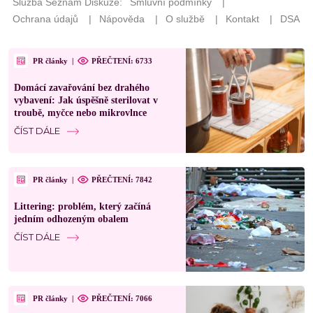
PR články
|
PŘEČTENÍ: 6733
Domácí zavařování bez drahého
vybavení: Jak úspěšně sterilovat v
troubě, myčce nebo mikrovlnce
ČÍST DÁLE
PR články
|
PŘEČTENÍ: 7842
Littering: problém, který začíná
jedním odhozeným obalem
ČÍST DÁLE
PR články
|
PŘEČTENÍ: 7066