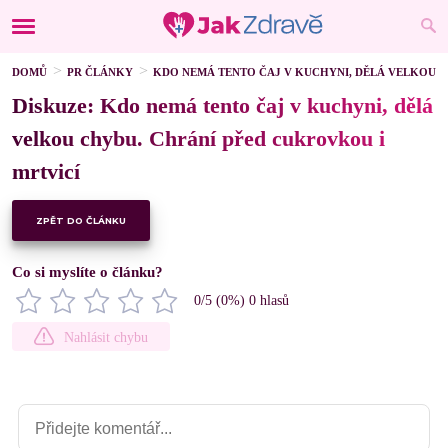
DOMŮ
PR ČLÁNKY
KDO NEMÁ TENTO ČAJ V KUCHYNI, DĚLÁ VELKOU C
Diskuze: Kdo nemá tento čaj v kuchyni, dělá
velkou chybu. Chrání před cukrovkou i
mrtvicí
ZPĚT DO ČLÁNKU
Co si myslíte o článku?
0
/5 (
0
%)
0
hlasů
Nahlásit chybu