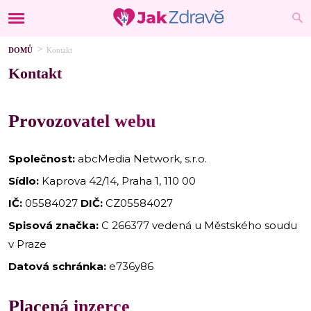
DOMŮ
Kontakt
Kontakt
Provozovatel webu
Společnost:
abcMedia Network, s.r.o.
Sídlo:
Kaprova 42/14, Praha 1, 110 00
IČ:
05584027
DIČ:
CZ05584027
Spisová značka:
C 266377 vedená u Městského soudu
v Praze
Datová schránka:
e736y86
Placená inzerce