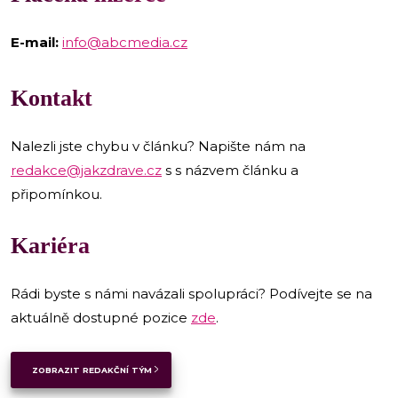
E-mail:
info@abcmedia.cz
Kontakt
Nalezli jste chybu v článku? Napište nám na
redakce@jakzdrave.cz
s s názvem článku a
připomínkou.
Kariéra
Rádi byste s námi navázali spolupráci? Podívejte se na
aktuálně dostupné pozice
zde
.
ZOBRAZIT REDAKČNÍ TÝM