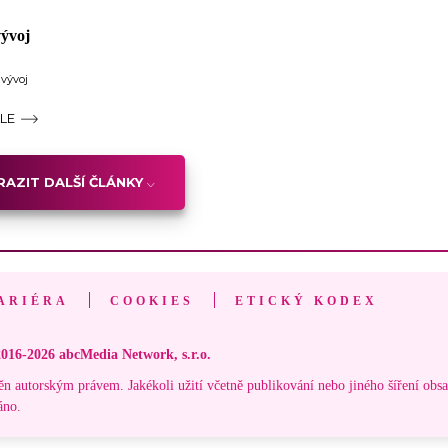
vývoj
 vývoj
ÁLE
AZIT DALŠÍ ČLÁNKY
ARIÉRA
COOKIES
ETICKÝ KODEX
016-2026 abcMedia Network, s.r.o.
ěn autorským právem. Jakékoli užití včetně publikování nebo jiného šíření obs
áno.