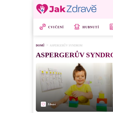
CVIČENÍ
HUBNUTÍ
DOMŮ
ASPERGERŮV SYNDROM
ASPERGERŮV SYNDR
Zdraví