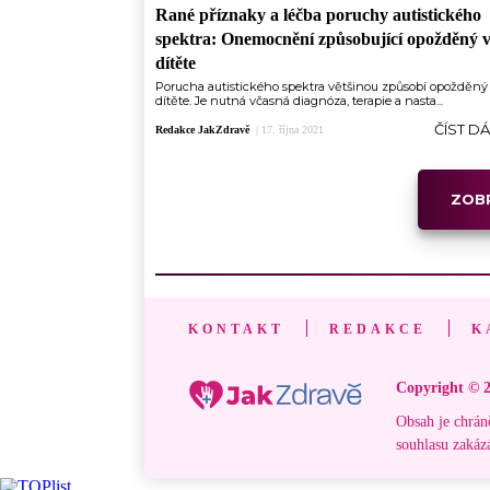
Rané příznaky a léčba poruchy autistického
spektra: Onemocnění způsobující opožděný 
dítěte
Porucha autistického spektra většinou způsobí opožděný
dítěte. Je nutná včasná diagnóza, terapie a nasta...
ČÍST D
Redakce JakZdravě
|
17. října 2021
ZOBR
KONTAKT
REDAKCE
K
Copyright © 2
Obsah je chrán
souhlasu zakáz