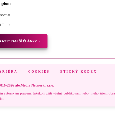
ymptom
Obvykle
ÁLE
AZIT DALŠÍ ČLÁNKY
ARIÉRA
COOKIES
ETICKÝ KODEX
016-2026 abcMedia Network, s.r.o.
ěn autorským právem. Jakékoli užití včetně publikování nebo jiného šíření obs
áno.