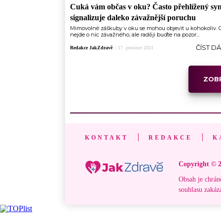
Cuká vám občas v oku? Často přehlížený s
signalizuje daleko závažnější poruchu
Mimovolné záškuby v oku se mohou objevit u kohokoliv. 
nejde o nic závažného, ale raději buďte na pozor...
ČÍST D
Redakce JakZdravě
|
17. prosince 2021
ZOBR
KONTAKT
REDAKCE
K
Copyright © 2
Obsah je chrán
souhlasu zakáz