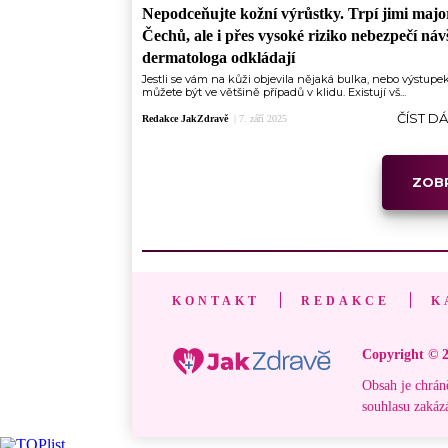
Nepodceňujte kožní výrůstky. Trpí jimi majo
Čechů, ale i přes vysoké riziko nebezpečí náv
dermatologa odkládají
Jestli se vám na kůži objevila nějaká bulka, nebo výstupek
můžete být ve většině případů v klidu. Existují vš...
ČÍST D
Redakce JakZdravě
|
7. září 2025
ZOBR
KONTAKT
REDAKCE
K
Copyright © 2
Obsah je chrán
souhlasu zakáz