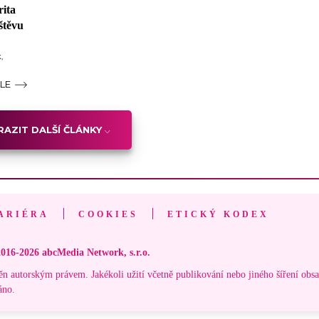
rita
štěvu
,
ÁLE
AZIT DALŠÍ ČLÁNKY
ARIÉRA
COOKIES
ETICKÝ KODEX
016-2026 abcMedia Network, s.r.o.
ěn autorským právem. Jakékoli užití včetně publikování nebo jiného šíření obs
áno.